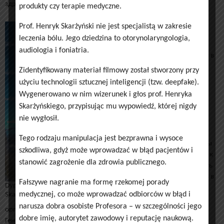
здравоохранения Мацей Милковский.
produkty czy terapie medyczne.
На протяжении 21 года
Prof. Henryk Skarżyński nie jest specjalistą w zakresie
«Список ста», является,
leczenia bólu. Jego dziedzina to otorynolaryngologia,
несомненно, самым
audiologia i foniatria.
престижным конкурсом в
польской медицине и
Zidentyfikowany materiał filmowy został stworzony przy
здравоохранении. Это
użyciu technologii sztucznej inteligencji (tzw. deepfake).
инициатива, которая
Wygenerowano w nim wizerunek i głos prof. Henryka
постоянно
Skarżyńskiego, przypisując mu wypowiedź, której nigdy
совершенствуется и
nie wygłosił.
подстраивается под
меняющуюся
Tego rodzaju manipulacja jest bezprawna i wysoce
действительность, чтобы
szkodliwa, gdyż może wprowadzać w błąd pacjentów i
еще сильнее побуждать к
stanowić zagrożenie dla zdrowia publicznego.
действиям и увеличивать
достижения кандидатов в
Fałszywe nagranie ma formę rzekomej porady
Dyplom dla prof. Piotra H.
следующем поколении
medycznej, co może wprowadzać odbiorców w błąd i
Skarżyńskiego
медиков. Поэтому
narusza dobra osobiste Profesora – w szczególności jego
организаторы пригласили бесспорного лидера рейтинга, проф.
dobre imię, autorytet zawodowy i reputację naukową.
Генрика Скаржиньского (до прошлого года он появлялся во всех